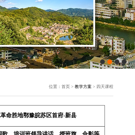
位置：首页 >
教学方案
> 四天课程
革命胜地鄂豫皖苏区首府-新县
国歌、培训班领导讲话、授班旗、合影等