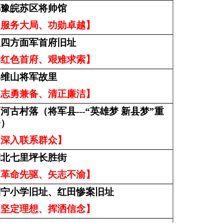
鄂豫皖苏区将帅馆
：服务大局、功勋卓越】
红四方面军首府旧址
：红色首府、艰难求索】
郑维山将军故里
：志勇兼备、清正廉洁】
河古村落（将军县---“英雄梦 新县梦”重
一）
：深入联系群众】
湖北七里坪长胜街
：革命先驱、矢志不渝】
列宁小学旧址、红田惨案旧址
：坚定理想、挥洒信念】