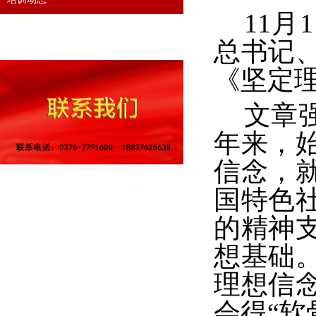
11
月
1
总书记
《坚定理
文章
年来，
信念，
国特色
的精神
想基础
理想信
会得
“
软